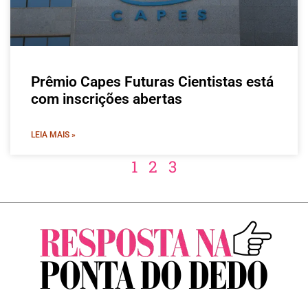
Prêmio Capes Futuras Cientistas está
com inscrições abertas
LEIA MAIS »
1
2
3