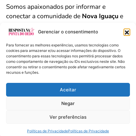
Somos apaixonados por informar e
conectar a comunidade de
Nova Iguaçu
e
arredores. Seja bem-vindo(a).
Gerenciar o consentimento
Para fornecer as melhores experiências, usamos tecnologias como
cookies para armazenar e/ou acessar informações do dispositivo. O
Resposta na Ponta do Dedo - Copyright ©
consentimento para essas tecnologias nos permitirá processar dados
como comportamento de navegação ou IDs exclusivos neste site. Não
2024 Todos os Direitos Reservados
consentir ou retirar o consentimento pode afetar negativamente certos
recursos e funções.
Aceitar
Políticas de Privacidade
Negar
Termos de Uso
Ver preferências
Parcerias e Anúncios
Quem somos?
Políticas de Privacidade
Políticas de Privacidade
Contato