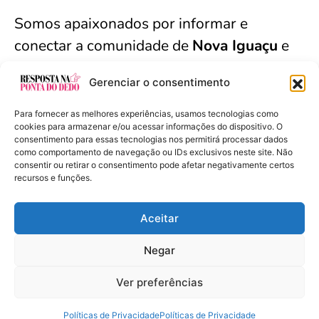
Somos apaixonados por informar e
conectar a comunidade de
Nova Iguaçu
e
arredores. Seja bem-vindo(a).
Gerenciar o consentimento
Para fornecer as melhores experiências, usamos tecnologias como
cookies para armazenar e/ou acessar informações do dispositivo. O
Resposta na Ponta do Dedo - Copyright ©
consentimento para essas tecnologias nos permitirá processar dados
como comportamento de navegação ou IDs exclusivos neste site. Não
2024 Todos os Direitos Reservados
consentir ou retirar o consentimento pode afetar negativamente certos
recursos e funções.
Aceitar
Políticas de Privacidade
Negar
Termos de Uso
Ver preferências
Parcerias e Anúncios
Quem somos?
Políticas de Privacidade
Políticas de Privacidade
Contato