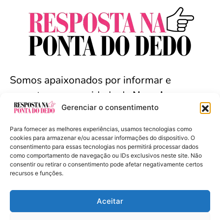
Somos apaixonados por informar e
conectar a comunidade de
Nova Iguaçu
e
Gerenciar o consentimento
arredores. Seja bem-vindo(a).
Para fornecer as melhores experiências, usamos tecnologias como
cookies para armazenar e/ou acessar informações do dispositivo. O
consentimento para essas tecnologias nos permitirá processar dados
como comportamento de navegação ou IDs exclusivos neste site. Não
Resposta na Ponta do Dedo - Copyright ©
consentir ou retirar o consentimento pode afetar negativamente certos
2024 Todos os Direitos Reservados
recursos e funções.
Aceitar