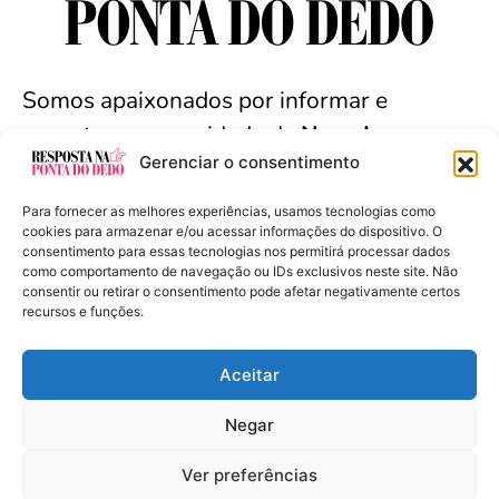
Somos apaixonados por informar e
conectar a comunidade de
Nova Iguaçu
e
Gerenciar o consentimento
arredores. Seja bem-vindo(a).
Para fornecer as melhores experiências, usamos tecnologias como
cookies para armazenar e/ou acessar informações do dispositivo. O
consentimento para essas tecnologias nos permitirá processar dados
como comportamento de navegação ou IDs exclusivos neste site. Não
Resposta na Ponta do Dedo - Copyright ©
consentir ou retirar o consentimento pode afetar negativamente certos
2024 Todos os Direitos Reservados
recursos e funções.
Aceitar
Negar
Políticas de Privacidade
Ver preferências
Termos de Uso