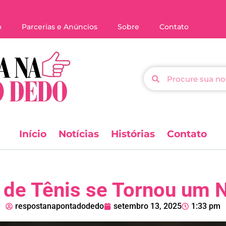
o
Parcerias e Anúncios
Sobre
Contato
Início
Notícias
Histórias
Contato
e Tênis se Tornou um N
respostanapontadodedo
setembro 13, 2025
1:33 pm