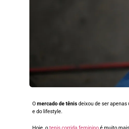
O
mercado de tênis
deixou de ser apenas 
e do lifestyle.
Hoje, o
tenis corrida feminino
é muito mais