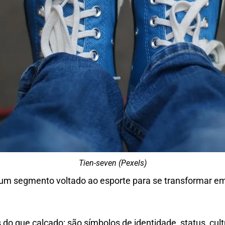
Tien-seven (Pexels)
um segmento voltado ao esporte para se transformar em
 do que calçado: são símbolos de identidade, status, cul