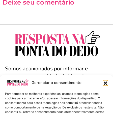
Deixe seu comentário
Somos apaixonados por informar e
conectar a comunidade de
Nova Iguaçu
e
Gerenciar o consentimento
arredores. Seja bem-vindo(a).
Para fornecer as melhores experiências, usamos tecnologias como
cookies para armazenar e/ou acessar informações do dispositivo. O
consentimento para essas tecnologias nos permitirá processar dados
como comportamento de navegação ou IDs exclusivos neste site. Não
Resposta na Ponta do Dedo - Copyright ©
consentir ou retirar o consentimento pode afetar negativamente certos