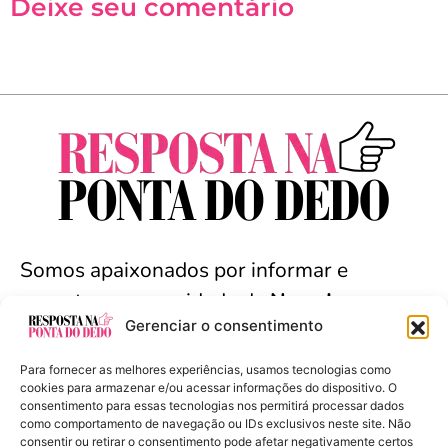
Deixe seu comentário
Somos apaixonados por informar e
conectar a comunidade de
Nova Iguaçu
e
Gerenciar o consentimento
arredores. Seja bem-vindo(a).
Para fornecer as melhores experiências, usamos tecnologias como
cookies para armazenar e/ou acessar informações do dispositivo. O
consentimento para essas tecnologias nos permitirá processar dados
como comportamento de navegação ou IDs exclusivos neste site. Não
Resposta na Ponta do Dedo - Copyright ©
consentir ou retirar o consentimento pode afetar negativamente certos